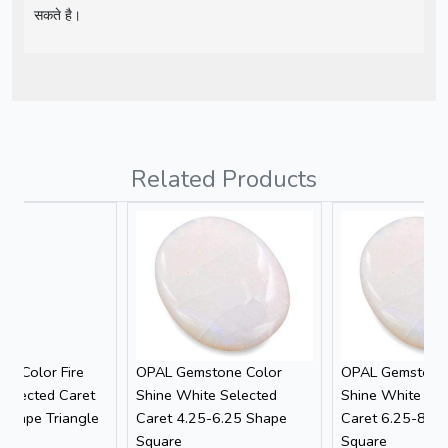
सकते है।
Related Products
E Color Fire
OPAL Gemstone Color
OPAL Gemstone
Selected Caret
Shine White Selected
Shine White Sel
 Shape Triangle
Caret 4.25-6.25 Shape
Caret 6.25-8.2
Square
Square