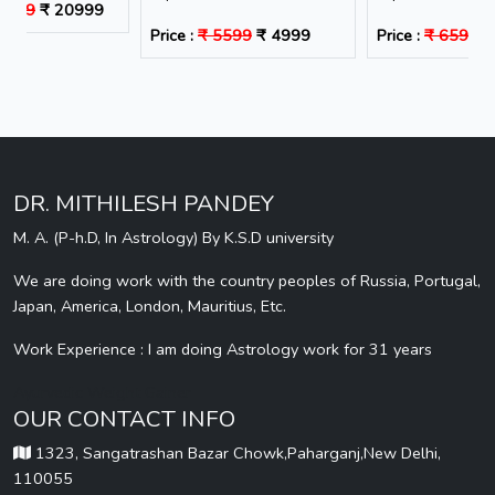
1599
₹ 20999
Price :
₹ 5599
₹ 4999
Price :
₹ 6599
₹
DR. MITHILESH PANDEY
M. A. (P-h.D, In Astrology) By K.S.D university
We are doing work with the country peoples of Russia, Portugal,
Japan, America, London, Mauritius, Etc.
Work Experience : I am doing Astrology work for 31 years
Ayurvedic Weight Gainer
OUR CONTACT INFO
1323, Sangatrashan Bazar Chowk,Paharganj,New Delhi,
110055