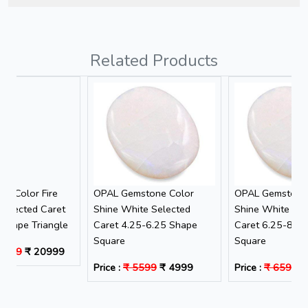
Related Products
E Color Fire
OPAL Gemstone Color
OPAL Gemstone
Selected Caret
Shine White Selected
Shine White Sel
 Shape Triangle
Caret 4.25-6.25 Shape
Caret 6.25-8.2
Square
Square
1599
₹ 20999
Price :
₹ 5599
₹ 4999
Price :
₹ 6599
₹