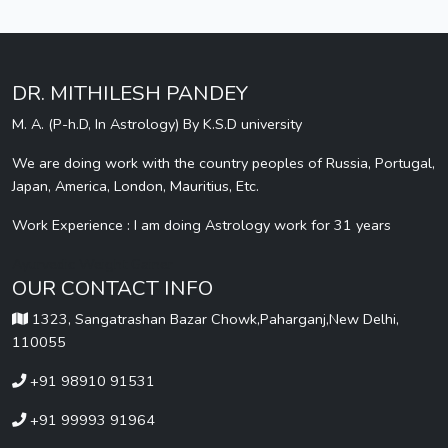
DR. MITHILESH PANDEY
M. A. (P-h.D, In Astrology) By K.S.D university
We are doing work with the country peoples of Russia, Portugal,
Japan, America, London, Mauritius, Etc.
Work Experience : I am doing Astrology work for 31 years
Ayurvedic Weight Gainer
OUR CONTACT INFO
1323, Sangatrashan Bazar Chowk,Paharganj,New Delhi,
110055
+91 98910 91531
+91 99993 91964